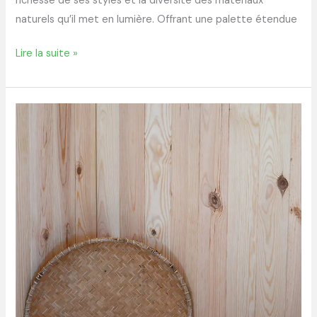
richesse de ses styles et la diversité des matériaux
naturels qu’il met en lumière. Offrant une palette étendue
Lire la suite »
Lambris
bois
ou
pvc
:
quelle
option
choisir
pour
votre
intérieur