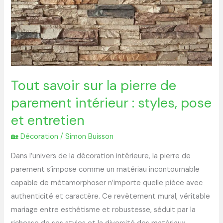
pierre
de
parement
intérieur
:
styles,
Tout savoir sur la pierre de
pose
parement intérieur : styles, pose
et
et entretien
entretien
🏡 Décoration
/
Simon Buisson
Dans l’univers de la décoration intérieure, la pierre de
parement s’impose comme un matériau incontournable
capable de métamorphoser n’importe quelle pièce avec
authenticité et caractère. Ce revêtement mural, véritable
mariage entre esthétisme et robustesse, séduit par la