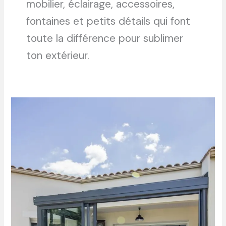
mobilier, éclairage, accessoires,
fontaines et petits détails qui font
toute la différence pour sublimer
ton extérieur.
Véranda
aluminium
ou
bois
:
quel
matériau
choisir
pour