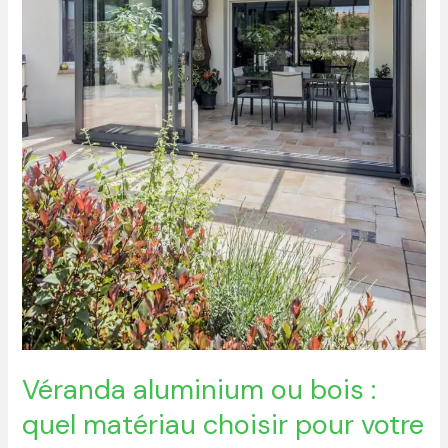
votre
extension
en
2026
Véranda aluminium ou bois :
quel matériau choisir pour votre