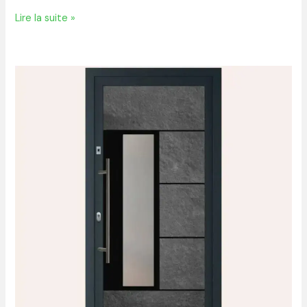
Lire la suite »
Comment
choisir
une
porte
d’entrée
sécurisée
pour
protéger
efficacement
votre
maison