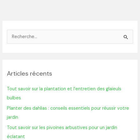
R
e
c
h
Articles récents
e
r
Tout savoir sur la plantation et l’entretien des glaïeuls
c
bulbes
h
Planter des dahlias : conseils essentiels pour réussir votre
e
jardin
r
Tout savoir sur les pivoines arbustives pour un jardin
éclatant
: