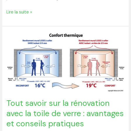
Lire la suite »
Tout
savoir
sur
la
rénovation
avec
la
toile
de
Tout savoir sur la rénovation
verre
avec la toile de verre : avantages
:
et conseils pratiques
avantages