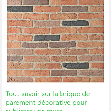
sur
la
brique
de
parement
décorative
pour
sublimer
vos
murs
Tout savoir sur la brique de
parement décorative pour