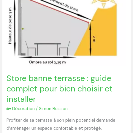
:
guide
complet
pour
bien
choisir
et
installer
Store banne terrasse : guide
complet pour bien choisir et
installer
🏡 Décoration
/
Simon Buisson
Profiter de sa terrasse à son plein potentiel demande
d’aménager un espace confortable et protégé,