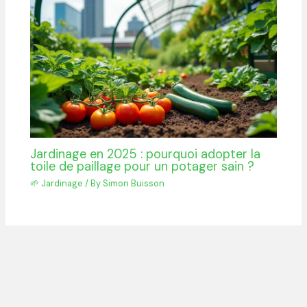
Jardinage en 2025 : pourquoi adopter la
toile de paillage pour un potager sain ?
🌱 Jardinage
/ By
Simon Buisson