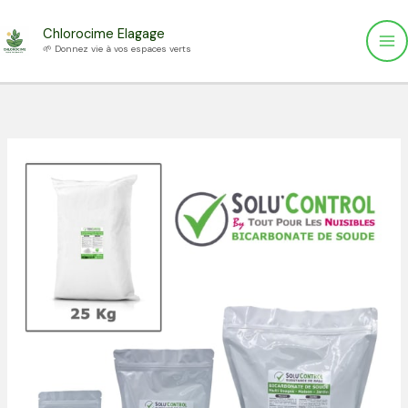
Aller
Chlorocime Elagage
au
🌱 Donnez vie à vos espaces verts
contenu