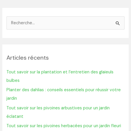
R
e
c
h
Articles récents
e
r
Tout savoir sur la plantation et l’entretien des glaïeuls
c
bulbes
h
Planter des dahlias : conseils essentiels pour réussir votre
e
jardin
r
Tout savoir sur les pivoines arbustives pour un jardin
éclatant
:
Tout savoir sur les pivoines herbacées pour un jardin fleuri