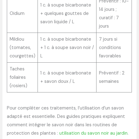
Préventif : 10-
1 c. à soupe bicarbonate
14 jours ;
Oïdium
+ quelques gouttes de
curatif : 7
savon liquide / L
jours
Mildiou
1 c. à soupe bicarbonate
7 jours si
(tomates,
+ 1 c. à soupe savon noir /
conditions
courgettes)
L
favorables
Taches
1 c. à soupe bicarbonate
Préventif : 2
foliaires
+ savon doux / L
semaines
(rosiers)
Pour compléter ces traitements, l’utilisation d’un savon
adapté est essentielle. Des guides pratiques expliquent
comment intégrer le savon noir dans les routines de
protection des plantes :
utilisation du savon noir au jardin
.