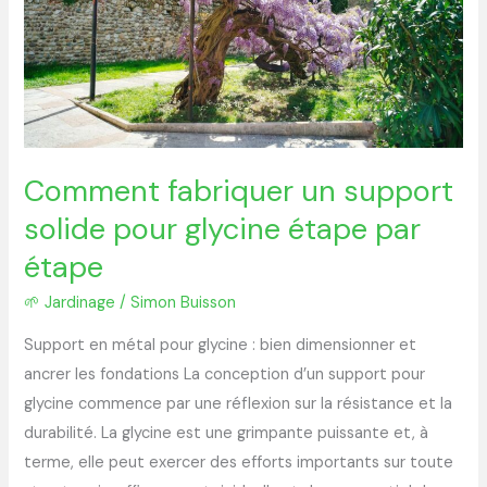
solide
pour
glycine
étape
par
étape
Comment fabriquer un support
solide pour glycine étape par
étape
🌱 Jardinage
/
Simon Buisson
Support en métal pour glycine : bien dimensionner et
ancrer les fondations La conception d’un support pour
glycine commence par une réflexion sur la résistance et la
durabilité. La glycine est une grimpante puissante et, à
terme, elle peut exercer des efforts importants sur toute