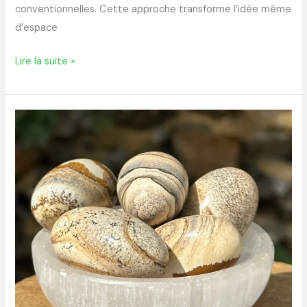
conventionnelles. Cette approche transforme l’idée même
d’espace
Lire la suite »
Découvrir
les
vertus
insoupçonnées
du
jaspe
paysage
pour
le
bien-
être