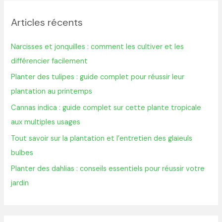
h
Articles récents
e
r
Narcisses et jonquilles : comment les cultiver et les
c
différencier facilement
h
Planter des tulipes : guide complet pour réussir leur
e
plantation au printemps
r
Cannas indica : guide complet sur cette plante tropicale
aux multiples usages
:
Tout savoir sur la plantation et l’entretien des glaïeuls
bulbes
Planter des dahlias : conseils essentiels pour réussir votre
jardin