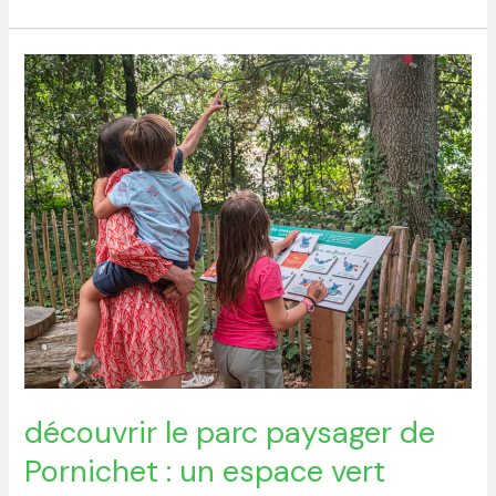
découvrir
le
parc
paysager
de
Pornichet
:
un
espace
vert
incontournable
en
découvrir le parc paysager de
2025
Pornichet : un espace vert