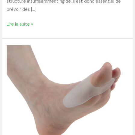
structure insuffisamment rigide. Il est donc essentiel de
prévoir dès […]
Lire la suite »
comment
fabriquer
facilement
un
écarteur
d’orteil
maison
en
2025
?