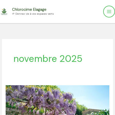
Aller
Chlorocime Elagage
au
🌱 Donnez vie à vos espaces verts
contenu
novembre 2025
Comment
fabriquer
un
support