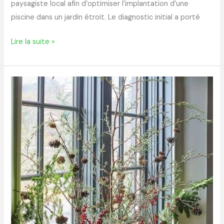
paysagiste local afin d’optimiser l’implantation d’une
2025
piscine dans un jardin étroit. Le diagnostic initial a porté
Lire la suite »
Comment
décorer
un
rebord
de
fenêtre
extérieur
pour
sublimer
votre
façade