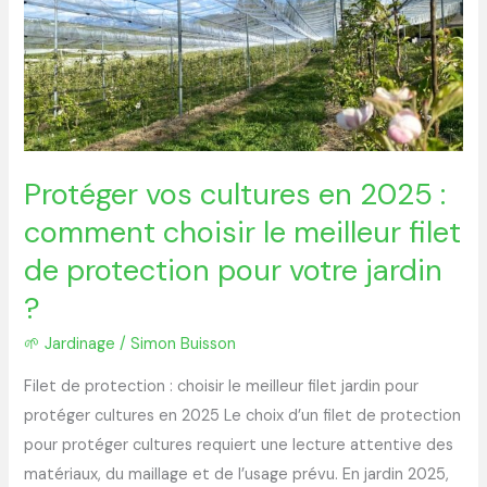
en
2025
:
comment
choisir
le
Protéger vos cultures en 2025 :
meilleur
filet
comment choisir le meilleur filet
de
de protection pour votre jardin
protection
?
pour
votre
🌱 Jardinage
/
Simon Buisson
jardin
Filet de protection : choisir le meilleur filet jardin pour
?
protéger cultures en 2025 Le choix d’un filet de protection
pour protéger cultures requiert une lecture attentive des
matériaux, du maillage et de l’usage prévu. En jardin 2025,