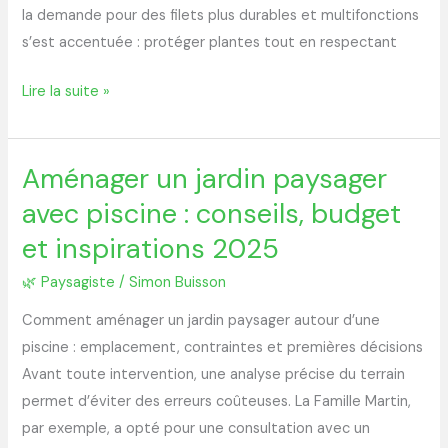
la demande pour des filets plus durables et multifonctions
s’est accentuée : protéger plantes tout en respectant
Lire la suite »
Aménager un jardin paysager
Aménager
un
avec piscine : conseils, budget
jardin
et inspirations 2025
paysager
avec
🌿 Paysagiste
/
Simon Buisson
piscine
Comment aménager un jardin paysager autour d’une
:
piscine : emplacement, contraintes et premières décisions
conseils,
Avant toute intervention, une analyse précise du terrain
budget
permet d’éviter des erreurs coûteuses. La Famille Martin,
et
par exemple, a opté pour une consultation avec un
inspirations