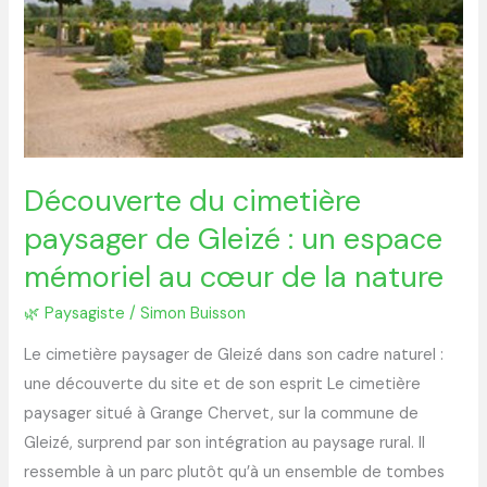
Gleizé
:
un
espace
mémoriel
au
Découverte du cimetière
cœur
paysager de Gleizé : un espace
de
la
mémoriel au cœur de la nature
nature
🌿 Paysagiste
/
Simon Buisson
Le cimetière paysager de Gleizé dans son cadre naturel :
une découverte du site et de son esprit Le cimetière
paysager situé à Grange Chervet, sur la commune de
Gleizé, surprend par son intégration au paysage rural. Il
ressemble à un parc plutôt qu’à un ensemble de tombes