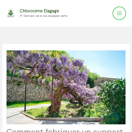
Aller
Chlorocime Elagage
au
🌱 Donnez vie à vos espaces verts
contenu
Comment fabriquer un support