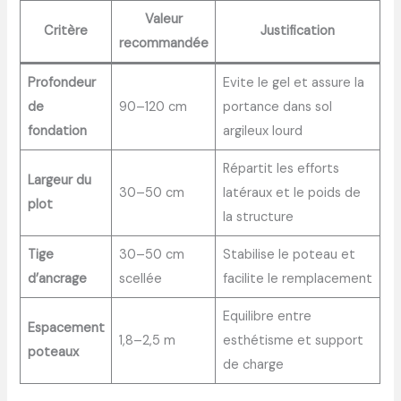
Valeur
Critère
Justification
recommandée
Profondeur
Evite le gel et assure la
de
90–120 cm
portance dans sol
fondation
argileux lourd
Répartit les efforts
Largeur du
30–50 cm
latéraux et le poids de
plot
la structure
Tige
30–50 cm
Stabilise le poteau et
d’ancrage
scellée
facilite le remplacement
Equilibre entre
Espacement
1,8–2,5 m
esthétisme et support
poteaux
de charge