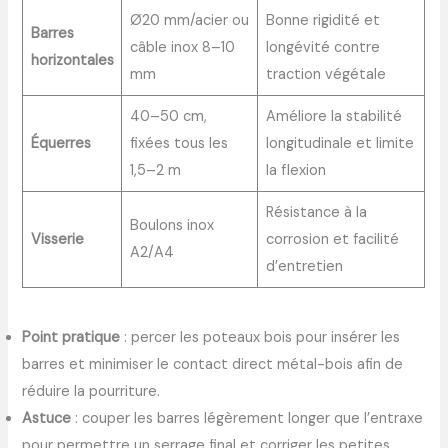
Ø20 mm/acier ou
Bonne rigidité et
Barres
câble inox 8–10
longévité contre
horizontales
mm
traction végétale
40–50 cm,
Améliore la stabilité
Équerres
fixées tous les
longitudinale et limite
1,5–2 m
la flexion
Résistance à la
Boulons inox
Visserie
corrosion et facilité
A2/A4
d’entretien
Point pratique
: percer les poteaux bois pour insérer les
barres et minimiser le contact direct métal-bois afin de
réduire la pourriture.
Astuce
: couper les barres légèrement longer que l’entraxe
pour permettre un serrage final et corriger les petites