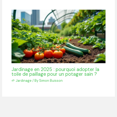
Jardinage en 2025 : pourquoi adopter la
toile de paillage pour un potager sain ?
🌱 Jardinage
/ By
Simon Buisson