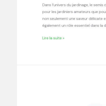
Dans l’univers du jardinage, le semis
pour les jardiniers amateurs que po
non seulement une saveur délicate et 
également un rôle essentiel dans la di
Lire la suite »
Planter
des
pommes