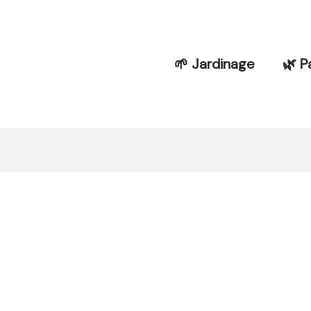
🌱 Jardinage
🌿 P