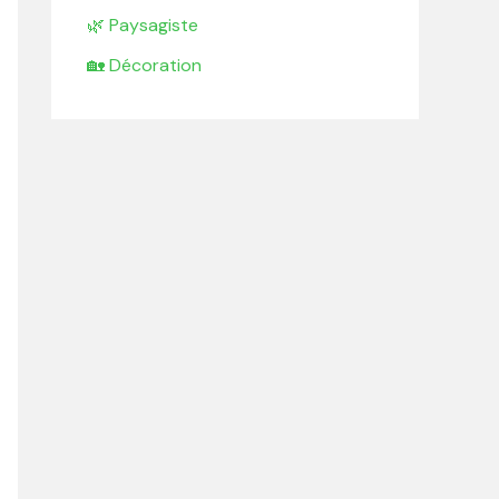
🌿 Paysagiste
🏡 Décoration