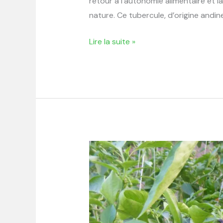
retour à l’autonomie alimentaire et l
nature. Ce tubercule, d’origine andine
Lire la suite »
Comment
réussir
la
culture
du
poivron