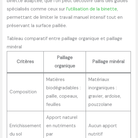
binette adaptée, que l’on peut découvrir dans des guides
spécialisés comme ceux sur
l’utilisation de la binette
,
permettant de limiter le travail manuel intensif tout en
préservant la surface paillée.
Tableau comparatif entre paillage organique et paillage
minéral
Paillage
Critères
Paillage minéral
organique
Matières
Matériaux
biodégradables :
inorganiques :
Composition
paille, copeaux,
gravier, ardoise,
feuilles
pouzzolane
Apport naturel
Enrichissement
en nutriments
Aucun apport
du sol
par
nutritif