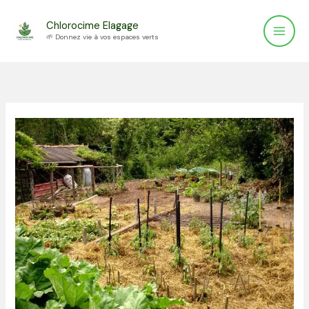
Aller
Chlorocime Elagage
au
🌱 Donnez vie à vos espaces verts
contenu