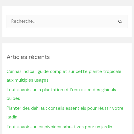
R
e
c
h
Articles récents
e
r
Cannas indica : guide complet sur cette plante tropicale
c
aux multiples usages
h
Tout savoir sur la plantation et l’entretien des glaïeuls
e
bulbes
r
Planter des dahlias : conseils essentiels pour réussir votre
jardin
:
Tout savoir sur les pivoines arbustives pour un jardin