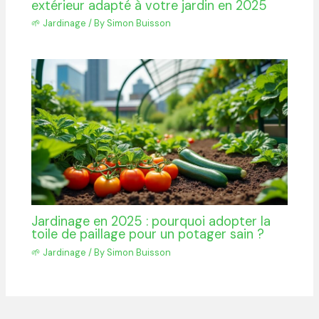
extérieur adapté à votre jardin en 2025
🌱 Jardinage
/ By
Simon Buisson
Jardinage en 2025 : pourquoi adopter la
toile de paillage pour un potager sain ?
🌱 Jardinage
/ By
Simon Buisson