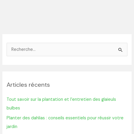
R
e
c
h
Articles récents
e
r
Tout savoir sur la plantation et l’entretien des glaïeuls
c
bulbes
h
Planter des dahlias : conseils essentiels pour réussir votre
e
jardin
r