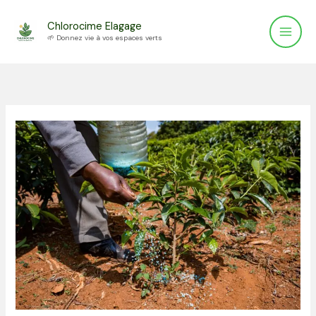
Aller
Chlorocime Elagage
au
🌱 Donnez vie à vos espaces verts
contenu