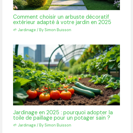
Comment choisir un arbuste décoratif
extérieur adapté à votre jardin en 2025
🌱 Jardinage
/ By
Simon Buisson
Jardinage en 2025 : pourquoi adopter la
toile de paillage pour un potager sain ?
🌱 Jardinage
/ By
Simon Buisson