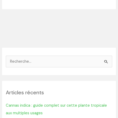
R
e
c
h
Articles récents
e
r
Cannas indica : guide complet sur cette plante tropicale
c
aux multiples usages
h