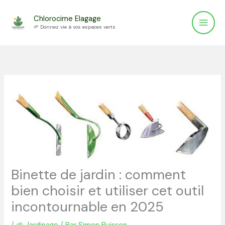
Aller
Chlorocime Elagage
au
🌱 Donnez vie à vos espaces verts
contenu
Binette de jardin : comment
bien choisir et utiliser cet outil
incontournable en 2025