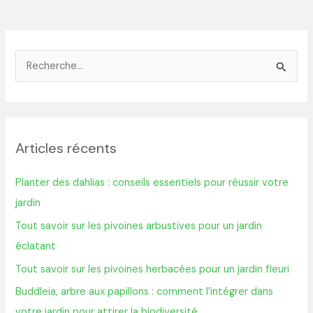
R
e
c
h
Articles récents
e
r
Planter des dahlias : conseils essentiels pour réussir votre
c
jardin
h
Tout savoir sur les pivoines arbustives pour un jardin
e
éclatant
r
Tout savoir sur les pivoines herbacées pour un jardin fleuri
:
Buddleia, arbre aux papillons : comment l’intégrer dans
votre jardin pour attirer la biodiversité