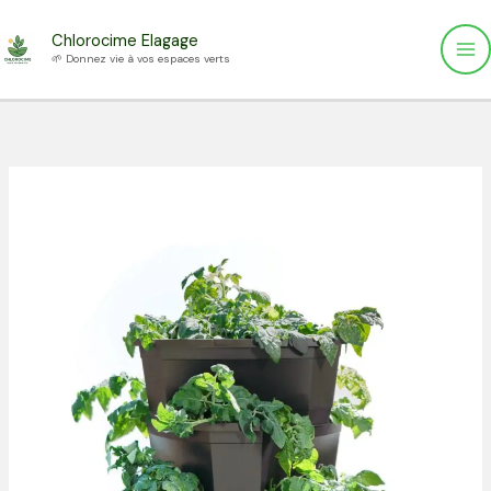
Aller
Chlorocime Elagage
au
🌱 Donnez vie à vos espaces verts
contenu