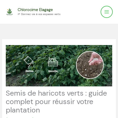
Aller
Chlorocime Elagage
au
🌱 Donnez vie à vos espaces verts
contenu
Semis de haricots verts : guide
complet pour réussir votre
plantation