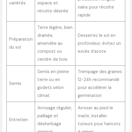
variétés
espace et
nains pour récolte
récolte désirée
rapide
Terre légère, bien
drainée,
Desserrez le sol en
Préparation
amendée au
profondeur, évitez un
du sol
compost ou
excès d’azote
cendre de bois
Semis en pleine
Trempage des graines
terre ou en
12-24h recommandé
Semis
godets selon
pour accélérer la
climat
germination
Arrosage régulier,
Arroser au pied le
paillage et
matin, installer
Entretien
désherbage
tuteurs pour haricots
minimal
à rames