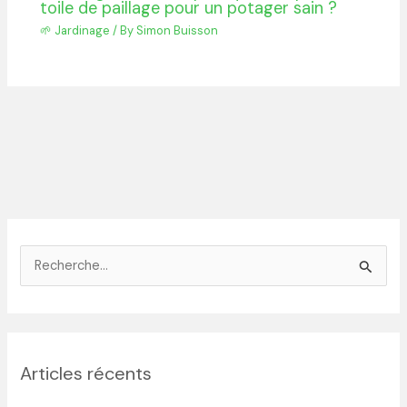
toile de paillage pour un potager sain ?
🌱 Jardinage
/ By
Simon Buisson
R
e
c
h
Articles récents
e
r