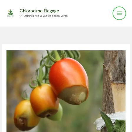
Aller
Chlorocime Elagage
au
🌱 Donnez vie à vos espaces verts
contenu