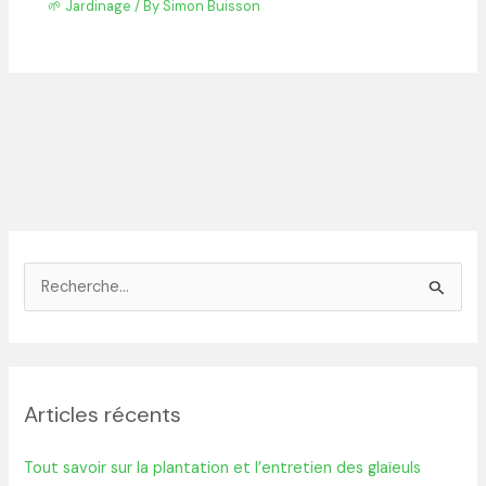
🌱 Jardinage
/ By
Simon Buisson
R
e
c
h
Articles récents
e
r
Tout savoir sur la plantation et l’entretien des glaïeuls
c