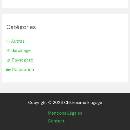
Catégories
✨ Autres
🌱 Jardinage
🌿 Paysagiste
🏡 Décoration
Copyright © 2026 Chlorocime Elagage
Mentions Légales
Contact