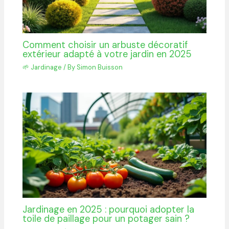
Comment choisir un arbuste décoratif
extérieur adapté à votre jardin en 2025
🌱 Jardinage
/ By
Simon Buisson
Jardinage en 2025 : pourquoi adopter la
toile de paillage pour un potager sain ?