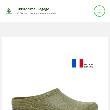
Aller
Chlorocime Elagage
au
🌱 Donnez vie à vos espaces verts
contenu