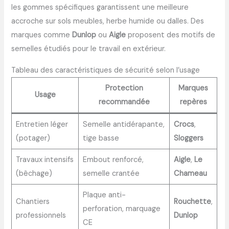
les gommes spécifiques garantissent une meilleure
accroche sur sols meubles, herbe humide ou dalles. Des
marques comme
Dunlop
ou
Aigle
proposent des motifs de
semelles étudiés pour le travail en extérieur.
Tableau des caractéristiques de sécurité selon l’usage
Protection
Marques
Usage
recommandée
repères
Entretien léger
Semelle antidérapante,
Crocs
,
(potager)
tige basse
Sloggers
Travaux intensifs
Embout renforcé,
Aigle
,
Le
(bêchage)
semelle crantée
Chameau
Plaque anti-
Chantiers
Rouchette
,
perforation, marquage
professionnels
Dunlop
CE