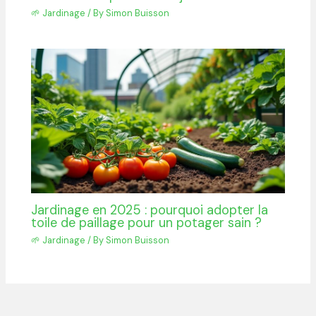
🌱 Jardinage
/ By
Simon Buisson
Jardinage en 2025 : pourquoi adopter la
toile de paillage pour un potager sain ?
🌱 Jardinage
/ By
Simon Buisson