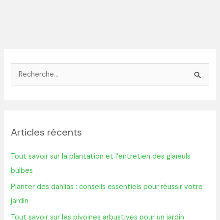
R
e
c
h
Articles récents
e
r
Tout savoir sur la plantation et l’entretien des glaïeuls
c
bulbes
h
Planter des dahlias : conseils essentiels pour réussir votre
e
jardin
r
Tout savoir sur les pivoines arbustives pour un jardin