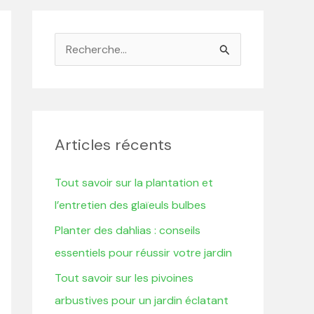
R
e
c
h
e
Articles récents
r
Tout savoir sur la plantation et
c
l’entretien des glaïeuls bulbes
h
Planter des dahlias : conseils
e
essentiels pour réussir votre jardin
r
Tout savoir sur les pivoines
:
arbustives pour un jardin éclatant