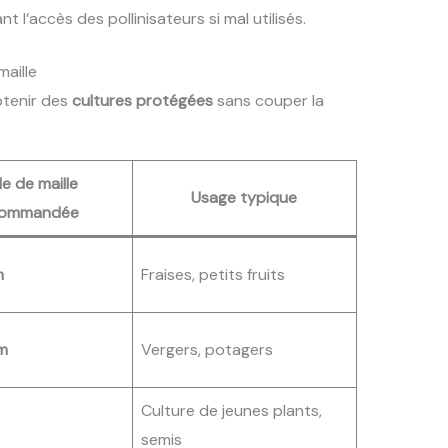
nt l’accès des pollinisateurs si mal utilisés.
maille
btenir des
cultures protégées
sans couper la
lle de maille
Usage typique
commandée
m
Fraises, petits fruits
m
Vergers, potagers
Culture de jeunes plants,
semis