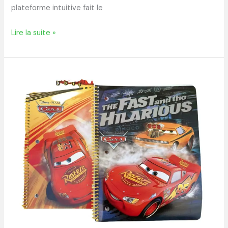
plateforme intuitive fait le
Lire la suite »
Tout
savoir
sur
le
cahier
auto
:
utilité,
choix
et
conseils
pratiques