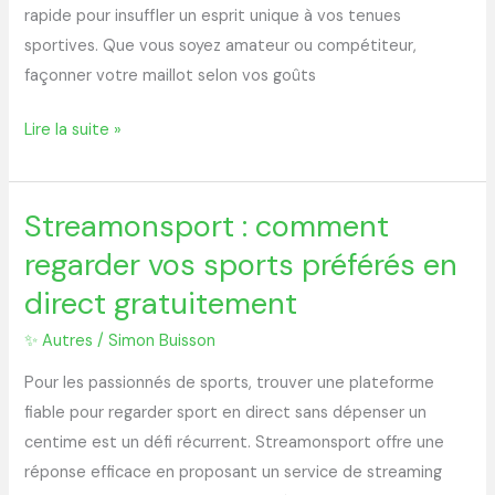
rapide pour insuffler un esprit unique à vos tenues
sportives. Que vous soyez amateur ou compétiteur,
façonner votre maillot selon vos goûts
Lire la suite »
Streamonsport : comment
Streamonsport
:
regarder vos sports préférés en
comment
direct gratuitement
regarder
vos
✨ Autres
/
Simon Buisson
sports
Pour les passionnés de sports, trouver une plateforme
préférés
fiable pour regarder sport en direct sans dépenser un
en
centime est un défi récurrent. Streamonsport offre une
direct
réponse efficace en proposant un service de streaming
gratuitement