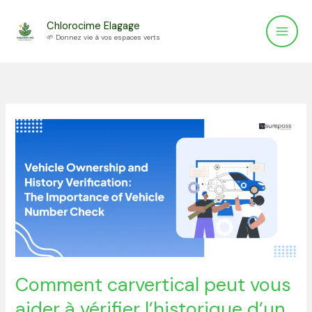
Aller
Chlorocime Elagage
au
🌱 Donnez vie à vos espaces verts
contenu
Comment
carvertical
peut
vous
aider
à
vérifier
l’historique
d’un
Comment carvertical peut vous
véhicule
aider à vérifier l’historique d’un