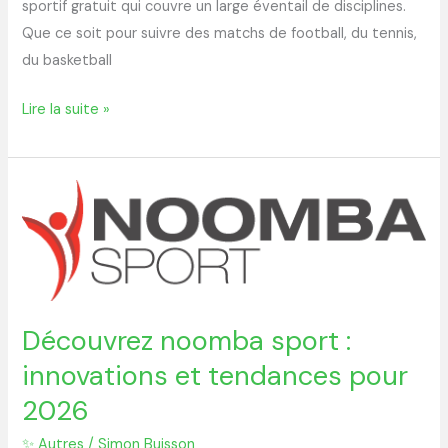
sportif gratuit qui couvre un large éventail de disciplines.
Que ce soit pour suivre des matchs de football, du tennis,
du basketball
Lire la suite »
Découvrez
noomba
sport
:
innovations
et
Découvrez noomba sport :
tendances
innovations et tendances pour
pour
2026
2026
✨ Autres
/
Simon Buisson