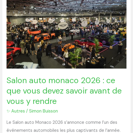
auto
monaco
2026
:
ce
que
vous
devez
savoir
avant
Salon auto monaco 2026 : ce
de
que vous devez savoir avant de
vous
y
vous y rendre
rendre
✨ Autres
/
Simon Buisson
Le Salon auto Monaco 2026 s’annonce comme l’un des
événements automobiles les plus captivants de l’année.