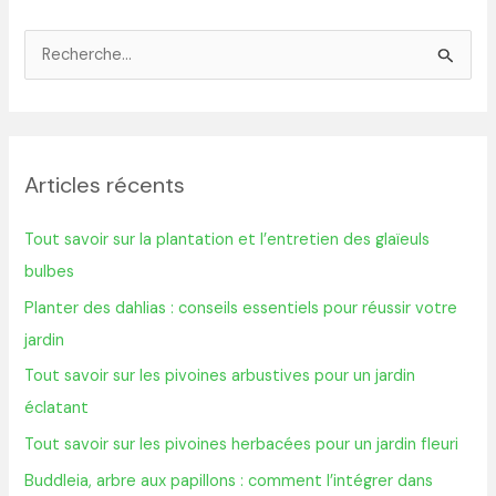
R
e
c
h
Articles récents
e
r
Tout savoir sur la plantation et l’entretien des glaïeuls
c
bulbes
h
Planter des dahlias : conseils essentiels pour réussir votre
e
jardin
r
Tout savoir sur les pivoines arbustives pour un jardin
éclatant
:
Tout savoir sur les pivoines herbacées pour un jardin fleuri
Buddleia, arbre aux papillons : comment l’intégrer dans