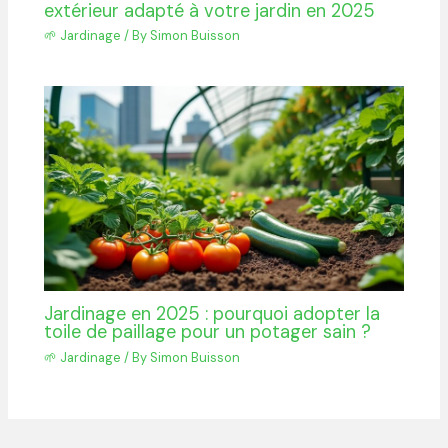
extérieur adapté à votre jardin en 2025
🌱 Jardinage
/ By
Simon Buisson
Jardinage en 2025 : pourquoi adopter la
toile de paillage pour un potager sain ?
🌱 Jardinage
/ By
Simon Buisson