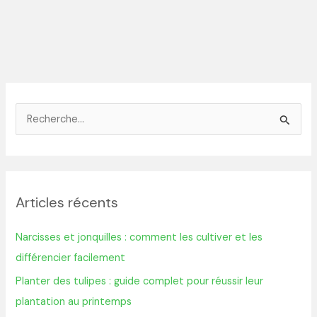
R
e
c
h
Articles récents
e
r
Narcisses et jonquilles : comment les cultiver et les
c
différencier facilement
h
Planter des tulipes : guide complet pour réussir leur
e
plantation au printemps
r