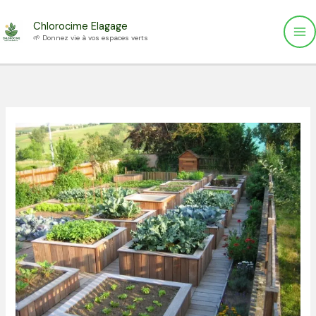
Aller
Chlorocime Elagage
au
🌱 Donnez vie à vos espaces verts
contenu