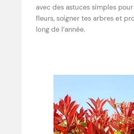
avec des astuces simples pour e
fleurs, soigner tes arbres et pr
long de l’année.
Photinia
red
robin :
conseils
pour
bien
le