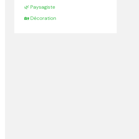
🌿 Paysagiste
🏡 Décoration