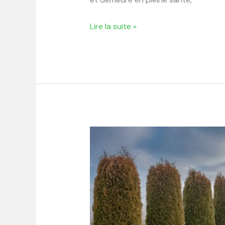
Lire la suite »
Haie
de
thuyas
:
comment
choisir
et