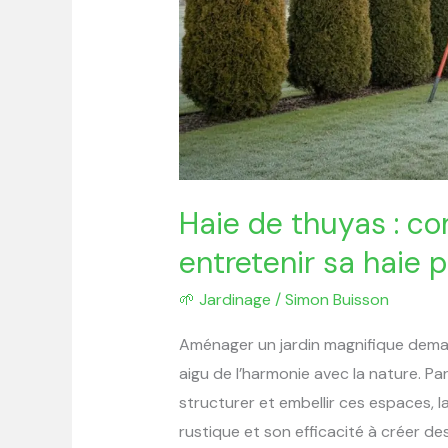
entretenir
sa
haie
pour
un
jardin
magnifique
Haie de thuyas : co
entretenir sa haie 
🌱 Jardinage
/
Simon Buisson
Aménager un jardin magnifique demande
aigu de l’harmonie avec la nature. Pa
structurer et embellir ces espaces, 
rustique et son efficacité à créer de