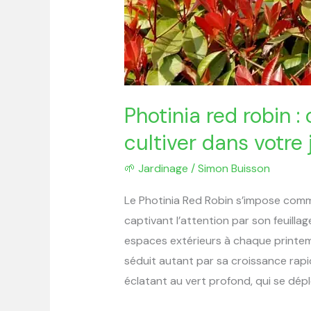
cultiver
dans
votre
jardin
Photinia red robin :
cultiver dans votre 
🌱 Jardinage
/
Simon Buisson
Le Photinia Red Robin s’impose com
captivant l’attention par son feuilla
espaces extérieurs à chaque printem
séduit autant par sa croissance rap
éclatant au vert profond, qui se déplo