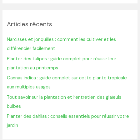
c
h
Articles récents
e
r
Narcisses et jonquilles : comment les cultiver et les
c
différencier facilement
h
Planter des tulipes : guide complet pour réussir leur
e
plantation au printemps
r
Cannas indica : guide complet sur cette plante tropicale
aux multiples usages
:
Tout savoir sur la plantation et l’entretien des glaïeuls
bulbes
Planter des dahlias : conseils essentiels pour réussir votre
jardin