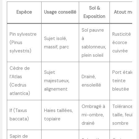
Sol &
Espèce
Usage conseillé
Atout maje
Exposition
Sol pauvre
Pin sylvestre
Rusticité et
Sujet isolé,
à
(Pinus
écorce
massif, parc
sablonneux,
sylvestris)
cuivrée
plein soleil
Cèdre de
Sujet
Port étalé e
l’Atlas
Drainé,
majestueux,
teinte
(Cedrus
ensoleillé
alignement
bleutée
atlantica)
Ombragé à
Tolérance à 
If (Taxus
Haies taillées,
mi-ombre,
taille, feuilla
baccata)
topiaire
drainé
sombre
Sapin de