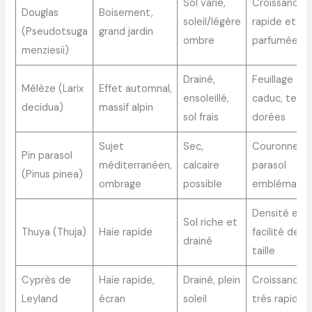
Sol varié,
Croissance
Douglas
Boisement,
soleil/légère
rapide et
(Pseudotsuga
grand jardin
ombre
parfumée
menziesii)
Drainé,
Feuillage
Mélèze (Larix
Effet automnal,
ensoleillé,
caduc, teint
decidua)
massif alpin
sol frais
dorées
Sujet
Sec,
Couronne
Pin parasol
méditerranéen,
calcaire
parasol
(Pinus pinea)
ombrage
possible
emblématiq
Densité et
Sol riche et
Thuya (Thuja)
Haie rapide
facilité de
drainé
taille
Cyprès de
Haie rapide,
Drainé, plein
Croissance
Leyland
écran
soleil
très rapide