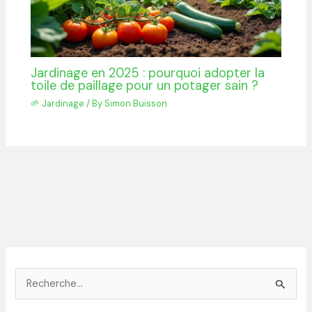
Jardinage en 2025 : pourquoi adopter la
toile de paillage pour un potager sain ?
🌱 Jardinage
/ By
Simon Buisson
R
e