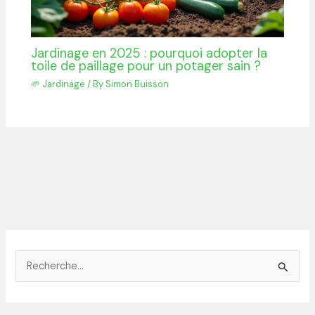
Jardinage en 2025 : pourquoi adopter la
toile de paillage pour un potager sain ?
🌱 Jardinage
/ By
Simon Buisson
R
e
c