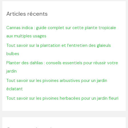
h
Articles récents
e
r
Cannas indica : guide complet sur cette plante tropicale
c
aux multiples usages
h
Tout savoir sur la plantation et l’entretien des glaïeuls
e
bulbes
r
Planter des dahlias : conseils essentiels pour réussir votre
jardin
:
Tout savoir sur les pivoines arbustives pour un jardin
éclatant
Tout savoir sur les pivoines herbacées pour un jardin fleuri