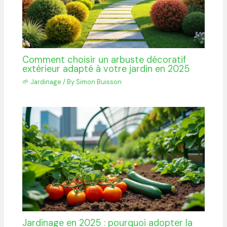
Comment choisir un arbuste décoratif
extérieur adapté à votre jardin en 2025
🌱 Jardinage
/ By
Simon Buisson
Jardinage en 2025 : pourquoi adopter la