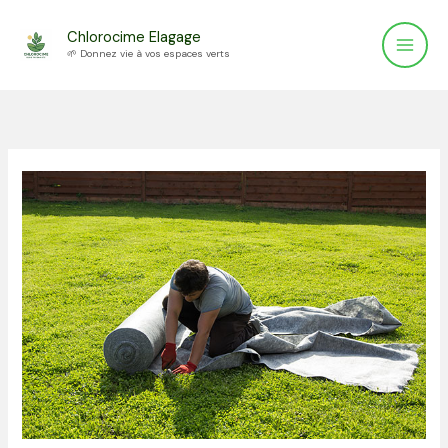
Aller
Chlorocime Elagage
au
🌱 Donnez vie à vos espaces verts
contenu