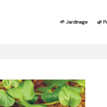
🌱 Jardinage
🌿 P