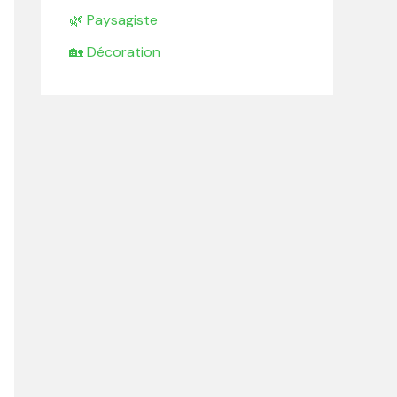
🌿 Paysagiste
🏡 Décoration