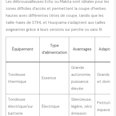
Les débroussailleuses Echo ou Makita sont idéales pour les
zones difficiles d’accès et permettent la coupe d’herbes
hautes avec différentes têtes de coupe, tandis que les
taille-haies de STIHL et Husqvarna s’adaptent aux tailles
exigeantes grâce à leurs versions sur perche ou sans fil.
Type
Équipement
Avantages
Adapté p
d’alimentation
Grande
Tondeuse
autonomie,
Grands jar
Essence
thermique
puissance
et domain
élevée
Tondeuse
Silencieuse,
Petits/mo
électrique/sur
Électrique
légère, zéro
espaces v
batterie
émission