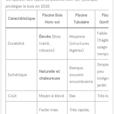
privilégier le bois en 2026
Piscine Bois
Piscine
Piscine
Caractéristique
Hors-sol
Tubulaire
Gonflab
Faible
Élevée
(Bois
Moyenne
(fragile,
Durabilité
traité,
(structures
usage
robuste)
légères)
temporai
Simple m
Basique,
Naturelle et
peu
Esthétique
souvent
chaleureuse
intégrée 
encombrante
jardin
Coût
Moyen à élevé
Bas
Très bas
Facile mais
Très rapide,