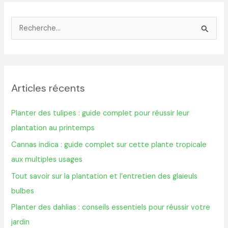
R
e
c
h
Articles récents
e
r
Planter des tulipes : guide complet pour réussir leur
c
plantation au printemps
h
Cannas indica : guide complet sur cette plante tropicale
e
aux multiples usages
r
Tout savoir sur la plantation et l’entretien des glaïeuls
bulbes
:
Planter des dahlias : conseils essentiels pour réussir votre
jardin