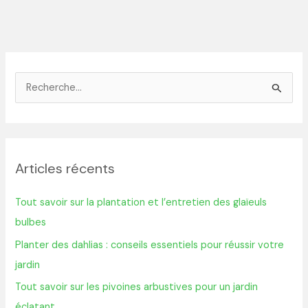
R
e
c
h
Articles récents
e
r
Tout savoir sur la plantation et l’entretien des glaïeuls
c
bulbes
h
Planter des dahlias : conseils essentiels pour réussir votre
e
jardin
r
Tout savoir sur les pivoines arbustives pour un jardin
éclatant