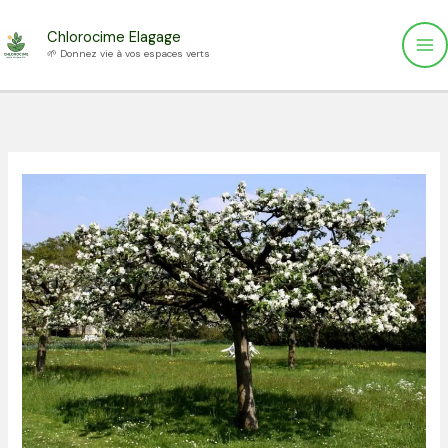
Aller
Chlorocime Elagage
au
🌱 Donnez vie à vos espaces verts
contenu