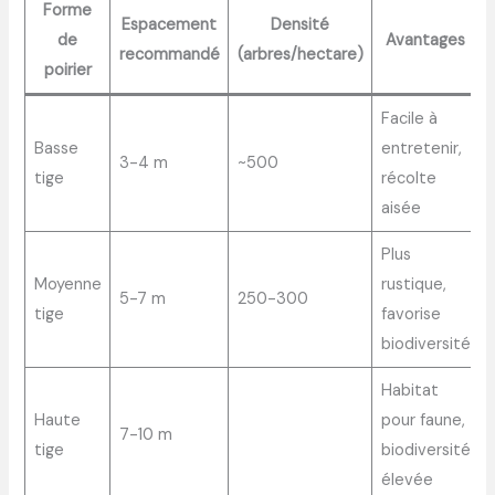
Forme
Espacement
Densité
de
Avantages
recommandé
(arbres/hectare)
poirier
Facile à
Basse
entretenir,
3-4 m
~500
tige
récolte
aisée
Plus
Moyenne
rustique,
5-7 m
250-300
tige
favorise
biodiversité
Habitat
Haute
pour faune,
7-10 m
d
tige
biodiversité
élevée