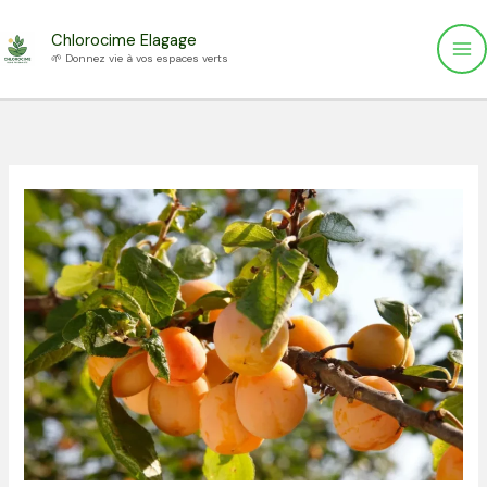
Aller
Chlorocime Elagage
au
🌱 Donnez vie à vos espaces verts
contenu