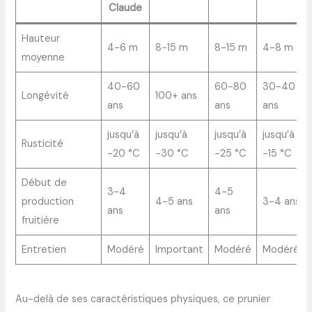
Claude
Hauteur
4-6 m
8-15 m
8-15 m
4-8 m
moyenne
40-60
60-80
30-40
Longévité
100+ ans
ans
ans
ans
jusqu’à
jusqu’à
jusqu’à
jusqu’à
Rusticité
-20 °C
-30 °C
-25 °C
-15 °C
Début de
3-4
4-5
production
4-5 ans
3-4 ans
ans
ans
fruitière
Entretien
Modéré
Important
Modéré
Modéré
Au-delà de ses caractéristiques physiques, ce prunier