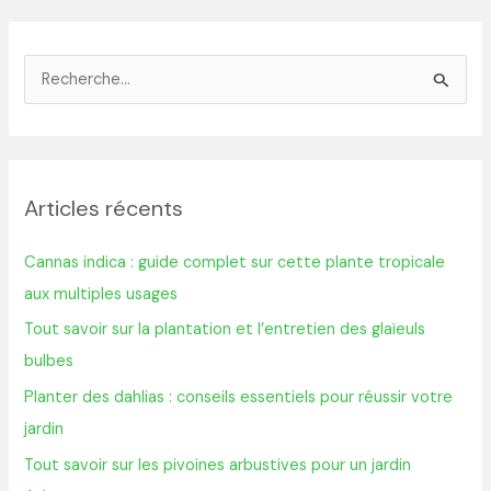
R
e
c
h
Articles récents
e
r
Cannas indica : guide complet sur cette plante tropicale
c
aux multiples usages
h
Tout savoir sur la plantation et l’entretien des glaïeuls
e
bulbes
r
Planter des dahlias : conseils essentiels pour réussir votre
jardin
:
Tout savoir sur les pivoines arbustives pour un jardin