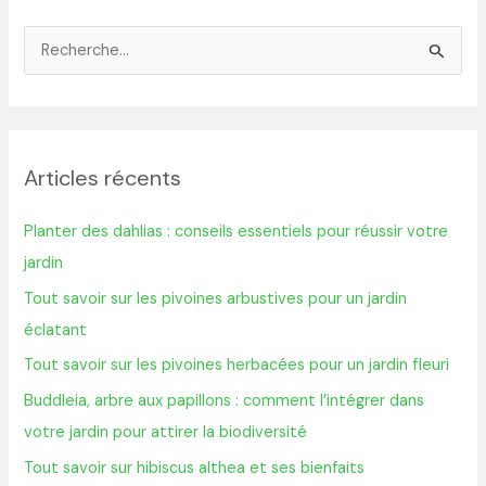
R
e
c
h
Articles récents
e
r
Planter des dahlias : conseils essentiels pour réussir votre
c
jardin
h
Tout savoir sur les pivoines arbustives pour un jardin
e
éclatant
r
Tout savoir sur les pivoines herbacées pour un jardin fleuri
:
Buddleia, arbre aux papillons : comment l’intégrer dans
votre jardin pour attirer la biodiversité
Tout savoir sur hibiscus althea et ses bienfaits