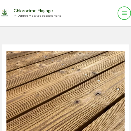
Aller
Chlorocime Elagage
au
🌱 Donnez vie à vos espaces verts
contenu