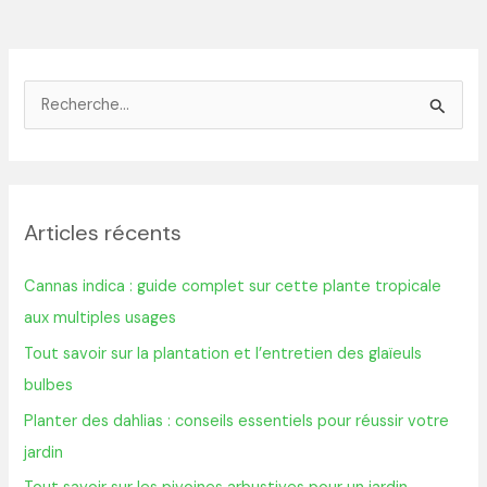
R
e
c
h
Articles récents
e
r
Cannas indica : guide complet sur cette plante tropicale
c
aux multiples usages
h
Tout savoir sur la plantation et l’entretien des glaïeuls
e
bulbes
r
Planter des dahlias : conseils essentiels pour réussir votre
jardin
: