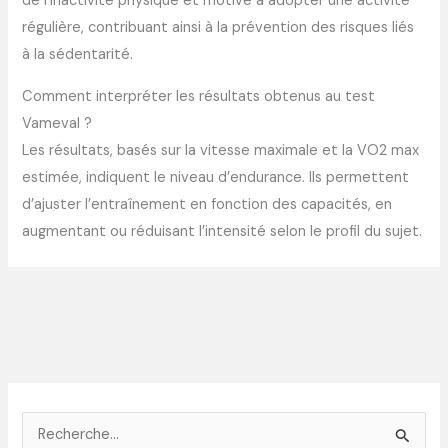
de l’inactivité physique et motive à adopter une activité
régulière, contribuant ainsi à la prévention des risques liés
à la sédentarité.
Comment interpréter les résultats obtenus au test
Vameval ?
Les résultats, basés sur la vitesse maximale et la VO2 max
estimée, indiquent le niveau d’endurance. Ils permettent
d’ajuster l’entraînement en fonction des capacités, en
augmentant ou réduisant l’intensité selon le profil du sujet.
R