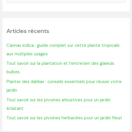
e
c
h
Articles récents
e
r
Cannas indica : guide complet sur cette plante tropicale
c
aux multiples usages
h
Tout savoir sur la plantation et l’entretien des glaïeuls
e
bulbes
r
Planter des dahlias : conseils essentiels pour réussir votre
jardin
:
Tout savoir sur les pivoines arbustives pour un jardin
éclatant
Tout savoir sur les pivoines herbacées pour un jardin fleuri