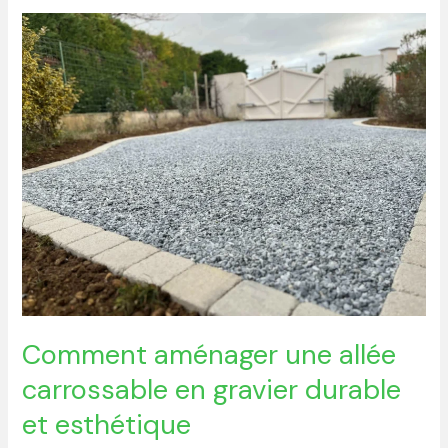
Comment
aménager
une
allée
carrossable
en
gravier
durable
et
esthétique
Comment aménager une allée
carrossable en gravier durable
et esthétique