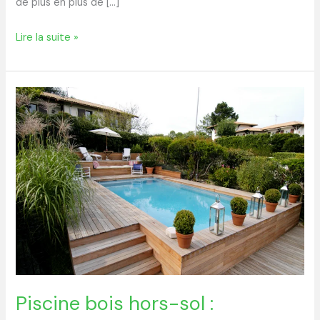
de plus en plus de […]
Lire la suite »
Piscine
bois
hors-
sol :
avantages
et
conseils
pour
bien
la
choisir
Piscine bois hors-sol :