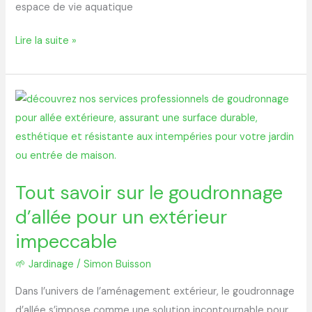
espace de vie aquatique
Lire la suite »
Tout
savoir
sur
le
goudronnage
Tout savoir sur le goudronnage
d’allée
d’allée pour un extérieur
pour
un
impeccable
extérieur
🌱 Jardinage
/
Simon Buisson
impeccable
Dans l’univers de l’aménagement extérieur, le goudronnage
d’allée s’impose comme une solution incontournable pour