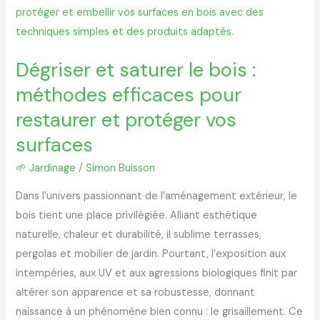
et
saturer
le
Dégriser et saturer le bois :
bois
méthodes efficaces pour
:
méthodes
restaurer et protéger vos
efficaces
surfaces
pour
restaurer
🌱 Jardinage
/
Simon Buisson
et
Dans l’univers passionnant de l’aménagement extérieur, le
protéger
bois tient une place privilégiée. Alliant esthétique
vos
naturelle, chaleur et durabilité, il sublime terrasses,
surfaces
pergolas et mobilier de jardin. Pourtant, l’exposition aux
intempéries, aux UV et aux agressions biologiques finit par
altérer son apparence et sa robustesse, donnant
naissance à un phénomène bien connu : le grisaillement. Ce