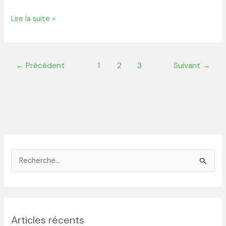
Lire la suite »
←
Précédent
1
2
3
Suivant
→
R
e
c
h
Articles récents
e