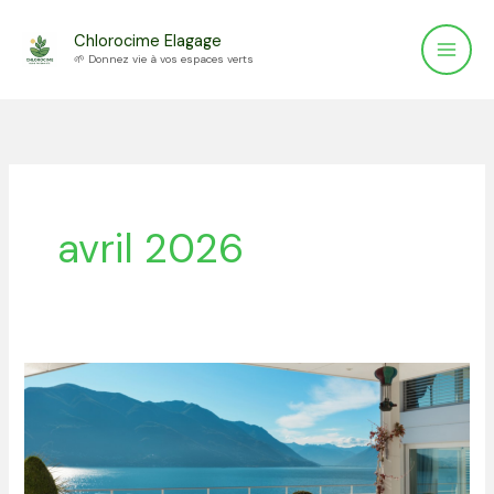
Aller
Chlorocime Elagage
au
🌱 Donnez vie à vos espaces verts
contenu
avril 2026
Tout
savoir
sur
la