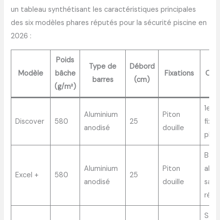
un tableau synthétisant les caractéristiques principales
des six modèles phares réputés pour la sécurité piscine en
2026 :
Poids
Type de
Débord
Modèle
bâche
Fixations
Opti
barres
(cm)
(g/m²)
1er p
Aluminium
Piton
Discover
580
25
fixat
anodisé
douille
plag
Band
Aluminium
Piton
abra
Excel +
580
25
anodisé
douille
sang
régl
Sang