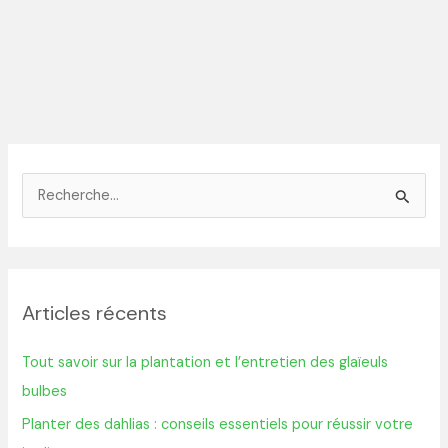
R
e
c
h
Articles récents
e
r
Tout savoir sur la plantation et l’entretien des glaïeuls
c
bulbes
h
Planter des dahlias : conseils essentiels pour réussir votre
e