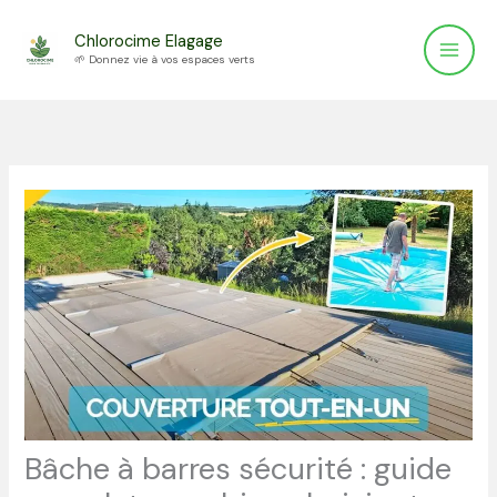
Aller
Chlorocime Elagage
au
🌱 Donnez vie à vos espaces verts
contenu
Bâche à barres sécurité : guide