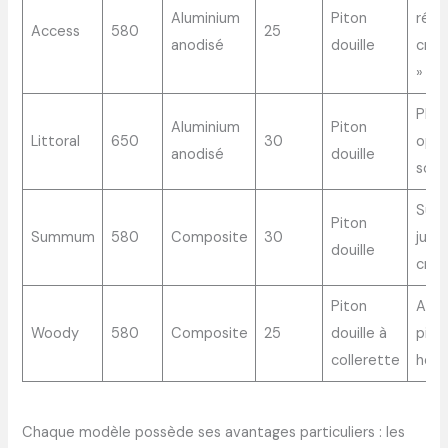
Aluminium
Piton
régla
Access
580
25
anodisé
douille
croc
»
Plus
Aluminium
Piton
Littoral
650
30
opti
anodisé
douille
sou
Sup
Piton
Summum
580
Composite
30
jusq
douille
cm d
Piton
Adap
Woody
580
Composite
25
douille à
pisc
collerette
hors
Chaque modèle possède ses avantages particuliers : les