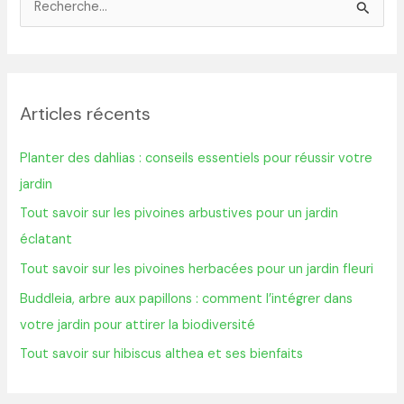
R
e
c
h
Articles récents
e
r
Planter des dahlias : conseils essentiels pour réussir votre
c
jardin
h
Tout savoir sur les pivoines arbustives pour un jardin
e
éclatant
r
Tout savoir sur les pivoines herbacées pour un jardin fleuri
:
Buddleia, arbre aux papillons : comment l’intégrer dans
votre jardin pour attirer la biodiversité
Tout savoir sur hibiscus althea et ses bienfaits