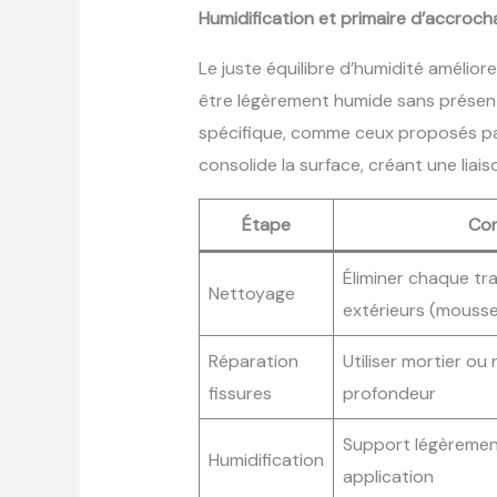
Humidification et primaire d’accroc
Le juste équilibre d’humidité amélior
être légèrement humide sans présent
spécifique, comme ceux proposés pa
consolide la surface, créant une liai
Étape
Con
Éliminer chaque tr
Nettoyage
extérieurs (mousse
Réparation
Utiliser mortier ou 
fissures
profondeur
Support légèremen
Humidification
application