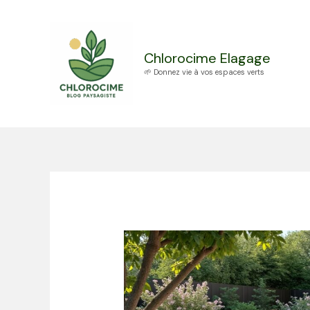
Aller
au
contenu
Chlorocime Elagage
🌱 Donnez vie à vos espaces verts