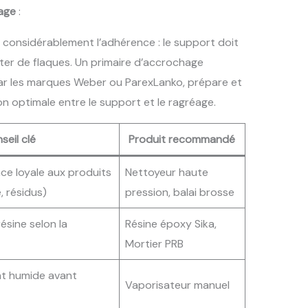
hage
:
e considérablement l’adhérence : le support doit
er de flaques. Un primaire d’accrochage
r les marques Weber ou ParexLanko, prépare et
son optimale entre le support et le ragréage.
seil clé
Produit recommandé
ace loyale aux produits
Nettoyeur haute
, résidus)
pression, balai brosse
résine selon la
Résine époxy Sika,
Mortier PRB
t humide avant
Vaporisateur manuel