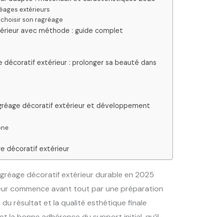
réages extérieurs
 choisir son ragréage
térieur avec méthode : guide complet
 décoratif extérieur : prolonger sa beauté dans
agréage décoratif extérieur et développement
one
e décoratif extérieur
gréage décoratif extérieur durable en 2025
ieur commence avant tout par une préparation
du résultat et la qualité esthétique finale
 et la bonne adhérence du support initial, qu’il