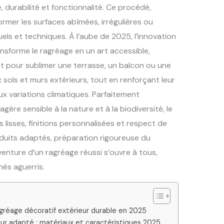
, durabilité et fonctionnalité. Ce procédé,
mer les surfaces abîmées, irrégulières ou
suels et techniques. À l’aube de 2025, l’innovation
nsforme le ragréage en un art accessible,
it pour sublimer une terrasse, un balcon ou une
 sols et murs extérieurs, tout en renforçant leur
ux variations climatiques. Parfaitement
re sensible à la nature et à la biodiversité, le
lisses, finitions personnalisées et respect de
oduits adaptés, préparation rigoureuse du
aventure d’un ragréage réussi s’ouvre à tous,
és aguerris.
gréage décoratif extérieur durable en 2025
ieur adapté : matériaux et caractéristiques 2025