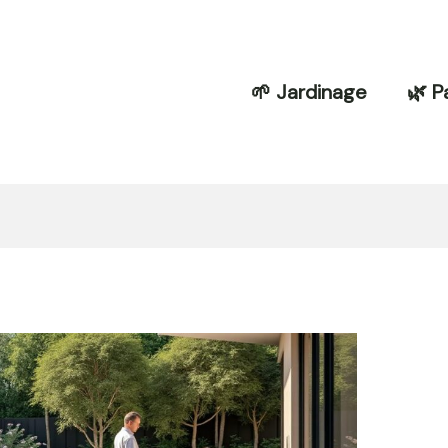
🌱 Jardinage
🌿 P