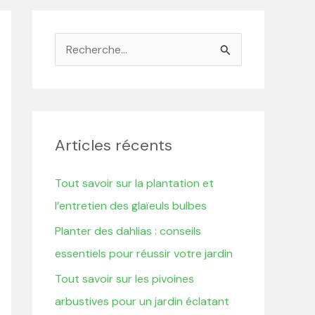
R
e
c
h
e
Articles récents
r
Tout savoir sur la plantation et
c
l’entretien des glaïeuls bulbes
h
Planter des dahlias : conseils
e
essentiels pour réussir votre jardin
r
Tout savoir sur les pivoines
:
arbustives pour un jardin éclatant