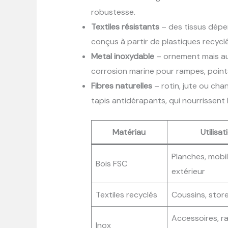
robustesse.
Textiles résistants
– des tissus déper
conçus à partir de plastiques recyclé
Metal inoxydable
– ornement mais aus
corrosion marine pour rampes, points
Fibres naturelles
– rotin, jute ou cha
tapis antidérapants, qui nourrissent 
Matériau
Utilisat
Planches, mobil
Bois FSC
extérieur
Textiles recyclés
Coussins, store
Accessoires, r
Inox