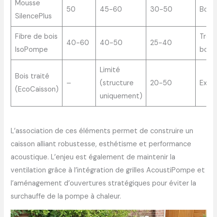
Mousse
50
45-60
30-50
Bonn
SilencePlus
Fibre de bois
Très
40-60
40-50
25-40
IsoPompe
bonn
Limité
Bois traité
–
(structure
20-50
Excel
(EcoCaisson)
uniquement)
L’association de ces éléments permet de construire un
caisson alliant robustesse, esthétisme et performance
acoustique. L’enjeu est également de maintenir la
ventilation grâce à l’intégration de grilles AcoustiPompe et
l’aménagement d’ouvertures stratégiques pour éviter la
surchauffe de la pompe à chaleur.