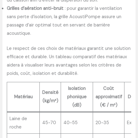
du caisson afin d’éviter la dispersion du son.
Grilles d’aération anti-bruit
: pour garantir la ventilation
sans perte d’isolation, la grille AcoustiPompe assure un
passage d’air optimal tout en servant de barrière
acoustique.
Le respect de ces choix de matériaux garantit une solution
efficace et durable. Un tableau comparatif des matériaux
aidera à visualiser leurs avantages selon les critères de
poids, coût, isolation et durabilité.
Isolation
Coût
Densité
Matériau
phonique
approximatif
Durab
(kg/m³)
(dB)
(€ / m²)
Laine de
45-70
40-55
20-35
Excel
roche