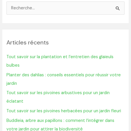
R
e
c
h
Articles récents
e
r
Tout savoir sur la plantation et l’entretien des glaïeuls
c
bulbes
h
Planter des dahlias : conseils essentiels pour réussir votre
e
jardin
r
Tout savoir sur les pivoines arbustives pour un jardin
éclatant
:
Tout savoir sur les pivoines herbacées pour un jardin fleuri
Buddleia, arbre aux papillons : comment l’intégrer dans
votre jardin pour attirer la biodiversité