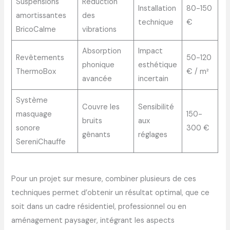
Suspensions
Réduction
Installation
80-150
amortissantes
des
technique
€
BricoCalme
vibrations
Absorption
Impact
Revêtements
50-120
phonique
esthétique
ThermoBox
€ / m²
avancée
incertain
Système
Couvre les
Sensibilité
masquage
150-
bruits
aux
sonore
300 €
gênants
réglages
SereniChauffe
Pour un projet sur mesure, combiner plusieurs de ces
techniques permet d’obtenir un résultat optimal, que ce
soit dans un cadre résidentiel, professionnel ou en
aménagement paysager, intégrant les aspects