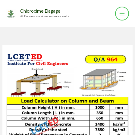
Aller
Chlorocime Elagage
au
🌱 Donnez vie à vos espaces verts
contenu