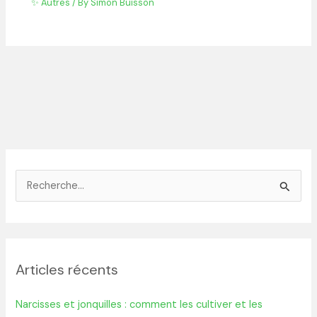
✨ Autres
/ By
Simon Buisson
R
e
c
h
Articles récents
e
r
Narcisses et jonquilles : comment les cultiver et les
c