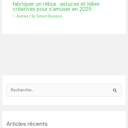
fabriquer un rébus : astuces et idées
créatives pour s’amuser en 2025
✨ Autres
/ By
Simon Buisson
R
e
c
h
Articles récents
e