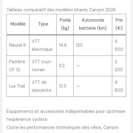
Tableau comparatif des modèles phares Canyon 2026
Poids
Autonomie
Prix
Modèle
Type
(kg)
batterie (km)
(€)
VTT
4
Neural 9
14.8
120
électrique
500
Pathlite
VTT tout-
3
11.2
—
CF SL
terrain
200
VTT de
4
Lux Trail
13.5
—
descente
800
Équipements et accessoires indispensables pour optimiser
l’expérience cycliste
Outre les performances intrinsèques des vélos, Canyon