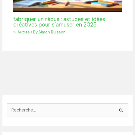
fabriquer un rébus : astuces et idées
créatives pour s’amuser en 2025
✨ Autres
/ By
Simon Buisson
R
e
c