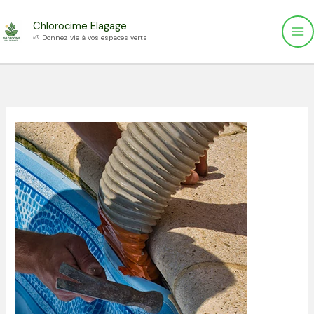
Aller
Chlorocime Elagage
au
🌱 Donnez vie à vos espaces verts
contenu