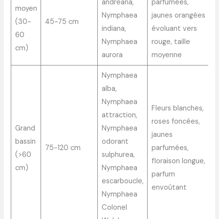
andreana,
parfumées,
moyen
Nymphaea
jaunes orangées
(30-
45-75 cm
indiana,
évoluant vers
60
Nymphaea
rouge, taille
cm)
aurora
moyenne
Nymphaea
alba,
Nymphaea
Fleurs blanches,
attraction,
roses foncées,
Grand
Nymphaea
jaunes
bassin
odorant
75-120 cm
parfumées,
(>60
sulphurea,
floraison longue,
cm)
Nymphaea
parfum
escarboucle,
envoûtant
Nymphaea
Colonel