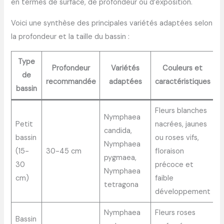
en termes de surface, de profondeur ou d’exposition.
Voici une synthèse des principales variétés adaptées selon
la profondeur et la taille du bassin :
Type
Profondeur
Variétés
Couleurs et
de
recommandée
adaptées
caractéristiques
bassin
Fleurs blanches
Nymphaea
Petit
nacrées, jaunes
candida,
bassin
ou roses vifs,
Nymphaea
(15-
30-45 cm
floraison
pygmaea,
30
précoce et
Nymphaea
cm)
faible
tetragona
développement
Nymphaea
Fleurs roses
Bassin