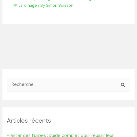
🌱 Jardinage
/ By
Simon Buisson
R
e
c
h
Articles récents
e
r
Planter des tulipes : guide complet pour réussir leur