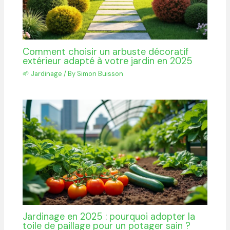
Comment choisir un arbuste décoratif
extérieur adapté à votre jardin en 2025
🌱 Jardinage
/ By
Simon Buisson
Jardinage en 2025 : pourquoi adopter la
toile de paillage pour un potager sain ?