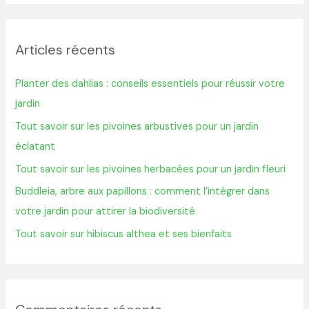
c
h
Articles récents
e
r
Planter des dahlias : conseils essentiels pour réussir votre
c
jardin
h
Tout savoir sur les pivoines arbustives pour un jardin
e
éclatant
r
Tout savoir sur les pivoines herbacées pour un jardin fleuri
:
Buddleia, arbre aux papillons : comment l’intégrer dans
votre jardin pour attirer la biodiversité
Tout savoir sur hibiscus althea et ses bienfaits