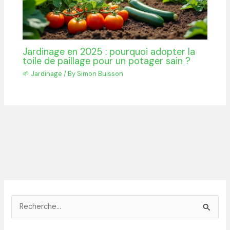
Jardinage en 2025 : pourquoi adopter la
toile de paillage pour un potager sain ?
🌱 Jardinage
/ By
Simon Buisson
R
e