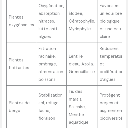
Oxygénation,
Favorisent
absorption
Élodée,
un équilibre
Plantes
nitrates,
Cératophylle,
biologique
oxygénantes
lutte anti-
Myriophylle
et une eau
algues
claire
Filtration
Réduisent
racinaire,
Lentille
température
Plantes
ombrage,
d’eau, Azolla,
et
flottantes
alimentation
Grenouillette
prolifération
poissons
d’algues
Iris des
Stabilisation
Protègent
marais,
Plantes de
sol, refuge
berges et
Salicaire,
berge
faune,
augmentent
Menthe
floraison
biodiversité
aquatique