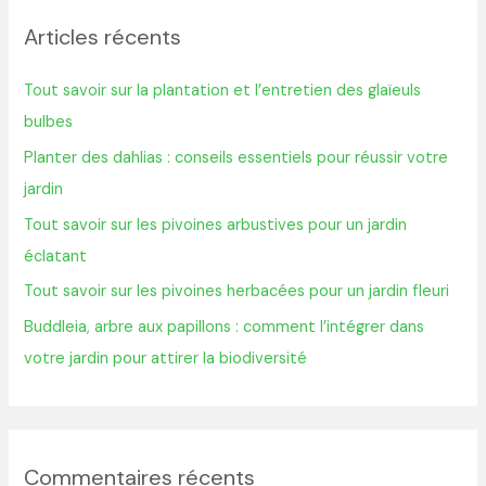
h
Articles récents
e
r
Tout savoir sur la plantation et l’entretien des glaïeuls
c
bulbes
h
Planter des dahlias : conseils essentiels pour réussir votre
e
jardin
r
Tout savoir sur les pivoines arbustives pour un jardin
éclatant
:
Tout savoir sur les pivoines herbacées pour un jardin fleuri
Buddleia, arbre aux papillons : comment l’intégrer dans
votre jardin pour attirer la biodiversité
Commentaires récents