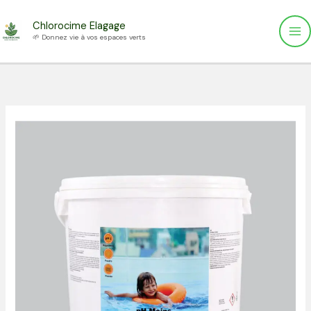
Aller
Chlorocime Elagage
au
🌱 Donnez vie à vos espaces verts
contenu