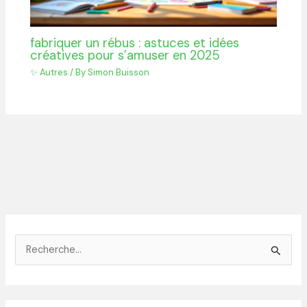
fabriquer un rébus : astuces et idées
créatives pour s’amuser en 2025
✨ Autres
/ By
Simon Buisson
R
e
c