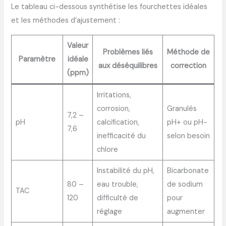
Le tableau ci-dessous synthétise les fourchettes idéales
et les méthodes d’ajustement :
Valeur
Problèmes liés
Méthode de
Paramètre
idéale
aux déséquilibres
correction
(ppm)
Irritations,
corrosion,
Granulés
7,2 –
pH
calcification,
pH+ ou pH-
7,6
inefficacité du
selon besoin
chlore
Instabilité du pH,
Bicarbonate
80 –
eau trouble,
de sodium
TAC
120
difficulté de
pour
réglage
augmenter