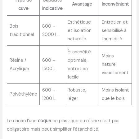
Type de
Capacité
Avantage
Inconvénient
cuve
indicative
Esthétique
Entretien et
Bois
800 –
et isolation
sensibilisé à
traditionnel
2000 L
naturelle
l’humidité
Étanchéité
Moins
Résine /
600 –
optimale,
naturel
Acrylique
1500 L
entretien
visuellement
facile
600 –
Robuste,
Moins isolant
Polyéthylène
1200 L
léger
que le bois
Le choix d’une
coque
en plastique ou résine n’est pas
obligatoire mais peut simplifier l’étanchéité.