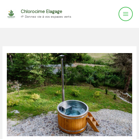
Aller
Chlorocime Elagage
au
🌱 Donnez vie à vos espaces verts
contenu