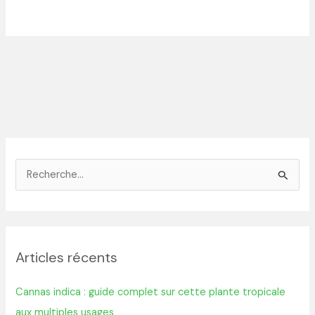
R
e
c
h
Articles récents
e
r
Cannas indica : guide complet sur cette plante tropicale
c
aux multiples usages