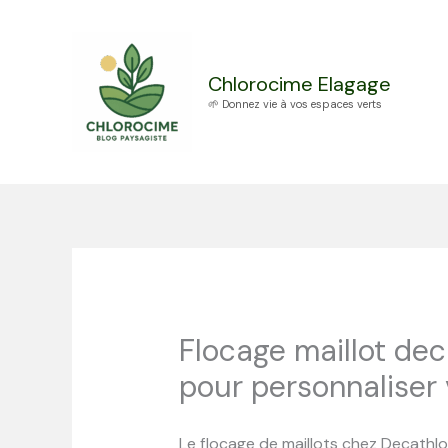
Aller
au
contenu
Chlorocime Elagage
🌱 Donnez vie à vos espaces verts
Flocage maillot dec
pour personnaliser 
Le flocage de maillots chez Decathlon