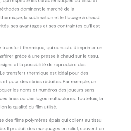
 qui respecte les caractéristiques du tissu et
 méthodes dominent le marché de la
t thermique, la sublimation et le flocage à chaud.
tés, ses avantages et ses contraintes qu’il est
 transfert thermique, qui consiste à imprimer un
ansférer grâce à une presse à chaud sur le tissu.
esigns et la possibilité de reproduire des
e transfert thermique est idéal pour des
s et pour des séries réduites. Par exemple, un
floquer les noms et numéros des joueurs sans
es fines ou des logos multicolores. Toutefois, la
n la qualité du film utilisé.
se des films polymères épais qui collent au tissu
e. Il produit des marquages en relief, souvent en