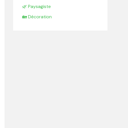
🌿 Paysagiste
🏡 Décoration