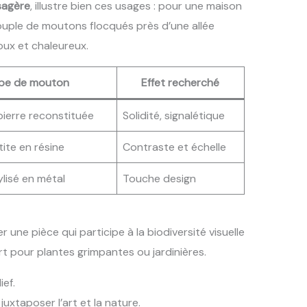
sagère
, illustre bien ces usages : pour une maison
couple de moutons flocqués près d’une allée
doux et chaleureux.
pe de mouton
Effet recherché
pierre reconstituée
Solidité, signalétique
tite en résine
Contraste et échelle
lisé en métal
Touche design
r une pièce qui participe à la biodiversité visuelle
t pour plantes grimpantes ou jardinières.
ief.
uxtaposer l’art et la nature.