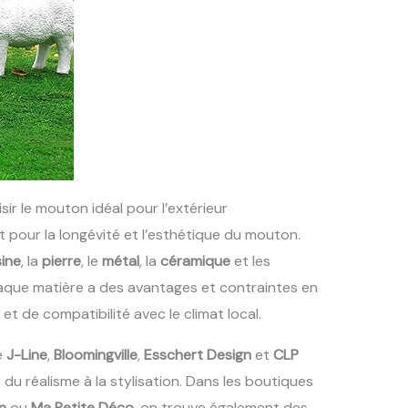
sir le mouton idéal pour l’extérieur
 pour la longévité et l’esthétique du mouton.
sine
, la
pierre
, le
métal
, la
céramique
et les
Chaque matière a des avantages et contraintes en
et de compatibilité avec le climat local.
e
J-Line
,
Bloomingville
,
Esschert Design
et
CLP
du réalisme à la stylisation. Dans les boutiques
n
ou
Ma Petite Déco
, on trouve également des