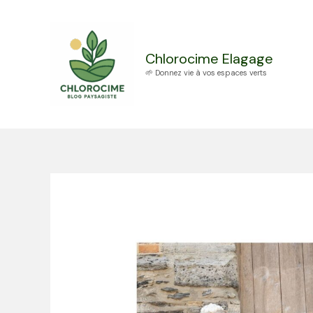
Aller
au
contenu
Chlorocime Elagage
🌱 Donnez vie à vos espaces verts