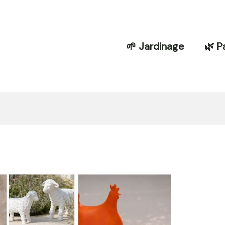
🌱 Jardinage
🌿 P