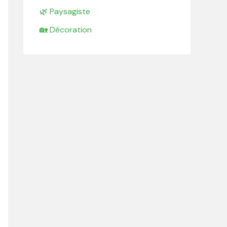
🌿 Paysagiste
🏡 Décoration