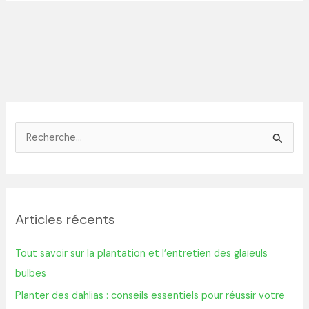
R
e
c
h
Articles récents
e
r
Tout savoir sur la plantation et l’entretien des glaïeuls
c
bulbes
h
Planter des dahlias : conseils essentiels pour réussir votre
e