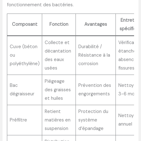
fonctionnement des bactéries.
Entretien
Composant
Fonction
Avantages
spécifiqu
Collecte et
Vérificatio
Cuve (béton
Durabilité /
décantation
étanchéité
ou
Résistance à la
des eaux
absence
polyéthylène)
corrosion
usées
fissures
Piégeage
Bac
Prévention des
Nettoyag
des graisses
dégraisseur
engorgements
3-6 mois
et huiles
Retient
Protection du
Nettoyag
Préfiltre
matières en
système
annuel
suspension
d’épandage