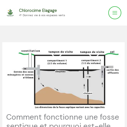
Aller
Chlorocime Elagage
au
🌱 Donnez vie à vos espaces verts
contenu
Comment fonctionne une fosse
septique et pourquoi est-elle