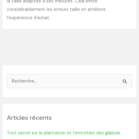
la taille adaptée à ses mesures. Cela limite
considérablement les erreurs taille et améliore
l’expérience d’achat.
R
e
c
h
Articles récents
e
r
Tout savoir sur la plantation et l’entretien des glaïeuls
c