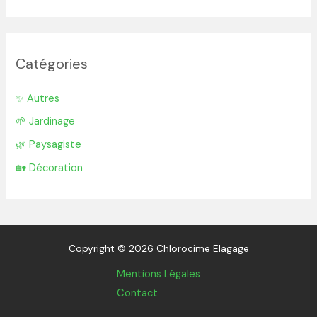
Catégories
✨ Autres
🌱 Jardinage
🌿 Paysagiste
🏡 Décoration
Copyright © 2026 Chlorocime Elagage
Mentions Légales
Contact