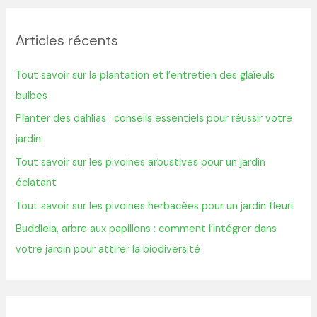
c
h
Articles récents
e
r
Tout savoir sur la plantation et l’entretien des glaïeuls
c
bulbes
h
Planter des dahlias : conseils essentiels pour réussir votre
e
jardin
r
Tout savoir sur les pivoines arbustives pour un jardin
éclatant
:
Tout savoir sur les pivoines herbacées pour un jardin fleuri
Buddleia, arbre aux papillons : comment l’intégrer dans
votre jardin pour attirer la biodiversité