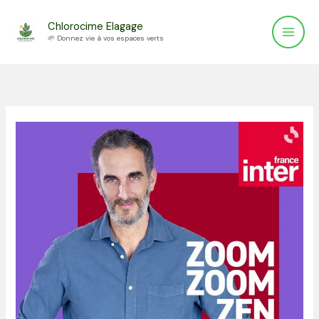
Aller
Chlorocime Elagage
au
🌱 Donnez vie à vos espaces verts
contenu