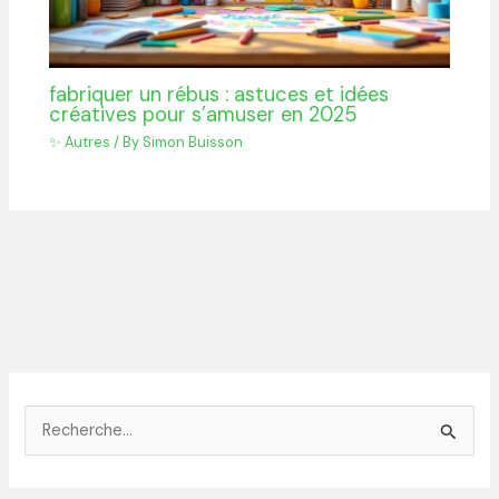
fabriquer un rébus : astuces et idées
créatives pour s’amuser en 2025
✨ Autres
/ By
Simon Buisson
R
e