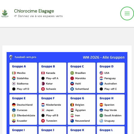
Aller
Chlorocime Elagage
au
🌱 Donnez vie à vos espaces verts
contenu