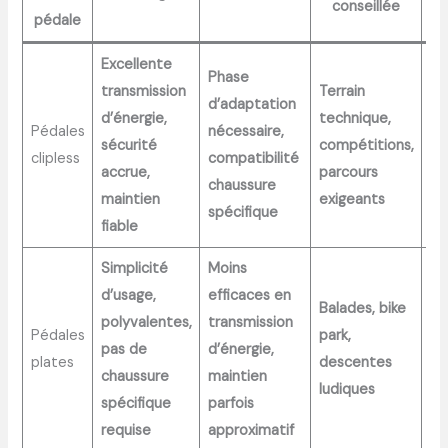
conseillée
mo
pédale
Excellente
Phase
transmission
Terrain
d’adaptation
d’énergie,
technique,
Pédales
nécessaire,
12
sécurité
compétitions,
clipless
compatibilité
25
accrue,
parcours
chaussure
maintien
exigeants
spécifique
fiable
Simplicité
Moins
d’usage,
efficaces en
Balades, bike
polyvalentes,
transmission
Pédales
park,
4
pas de
d’énergie,
plates
descentes
90
chaussure
maintien
ludiques
spécifique
parfois
requise
approximatif