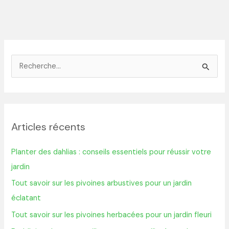
R
e
c
h
Articles récents
e
r
Planter des dahlias : conseils essentiels pour réussir votre
c
jardin
h
Tout savoir sur les pivoines arbustives pour un jardin
e
éclatant
r
Tout savoir sur les pivoines herbacées pour un jardin fleuri