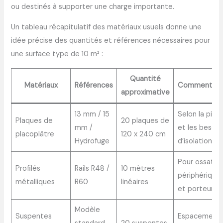
ou destinés à supporter une charge importante.
Un tableau récapitulatif des matériaux usuels donne une
idée précise des quantités et références nécessaires pour
une surface type de 10 m² :
Quantité
Matériaux
Références
Commentair
approximative
13 mm / 15
Selon la pièc
Plaques de
20 plaques de
mm /
et les besoin
placoplâtre
120 x 240 cm
Hydrofuge
d’isolation
Pour ossatur
Profilés
Rails R48 /
10 mètres
périphérique
métalliques
R60
linéaires
et porteurs
Modèle
Suspentes
Espacement