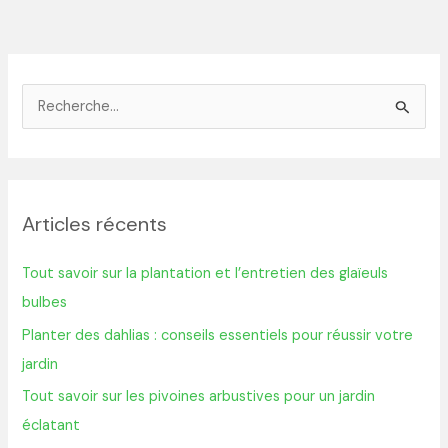
R
e
c
h
Articles récents
e
r
Tout savoir sur la plantation et l’entretien des glaïeuls
c
bulbes
h
Planter des dahlias : conseils essentiels pour réussir votre
e
jardin
r
Tout savoir sur les pivoines arbustives pour un jardin
éclatant
: