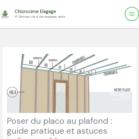
Aller
Chlorocime Elagage
au
🌱 Donnez vie à vos espaces verts
contenu
Poser du placo au plafond :
guide pratique et astuces