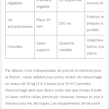
standard
20 suspentes
réglables
environ 60 c
réglable
Fixation des
Vis
Placo 25
250 vis
plaques sur
autoperceuses
mm
profilés
Adaptées à
Selon
Quantité
Chevilles
béton, bois o
support
variable
plâtre
Par ailleurs, il est indispensable de prévoir le matériel pour
la finition : ruban adhésif pour joints, enduit de rebouchage
en seaux de 25 kg (2 à 3 seaux pour 10 m²), primaire
d’accrochage ainsi que divers outils tels que niveau à bulle
ou laser, mètre ruban, perceuse-visseuse, ciseaux et scie à
métaux pour les découpes. Les équipements de sécurité