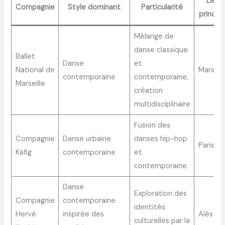
Lieu
Compagnie
Style dominant
Particularité
principa
Mélange de
danse classique
Ballet
Danse
et
National de
Marseill
contemporaine
contemporaine,
Marseille
création
multidisciplinaire
Fusion des
Compagnie
Danse urbaine
danses hip-hop
Paris
Käfig
contemporaine
et
contemporaine
Danse
Exploration des
Compagnie
contemporaine
identités
Hervé
inspirée des
Alès
culturelles par la