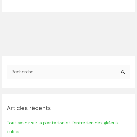
R
e
c
h
Articles récents
e
r
Tout savoir sur la plantation et l’entretien des glaïeuls
c
bulbes
h