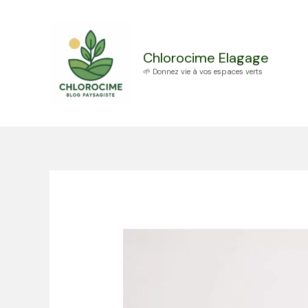
Aller
au
contenu
Chlorocime Elagage
🌱 Donnez vie à vos espaces verts