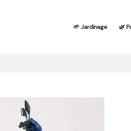
🌱 Jardinage
🌿 P