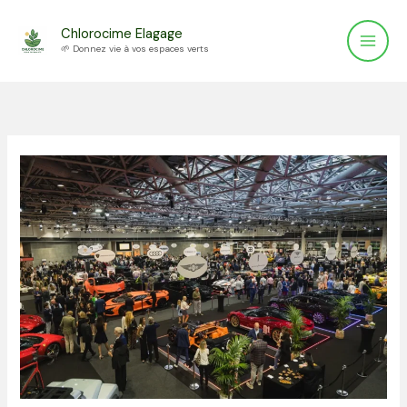
Aller
Chlorocime Elagage
au
🌱 Donnez vie à vos espaces verts
contenu