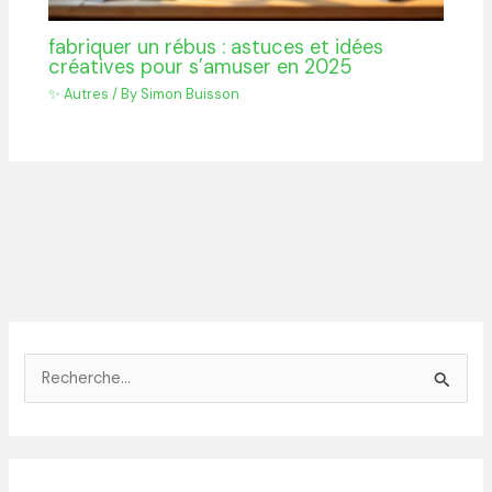
fabriquer un rébus : astuces et idées
créatives pour s’amuser en 2025
✨ Autres
/ By
Simon Buisson
R
e
c
h